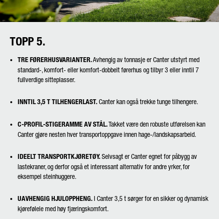
Friendly Captcha
TOPP 5.
TRE FØRERHUSVARIANTER.
Avhengig av tonnasje er Canter utstyrt med
standard-, komfort- eller komfort-dobbelt førerhus og tilbyr 3 eller inntil 7
fullverdige sitteplasser.
INNTIL 3,5 T TILHENGERLAST.
Canter kan også trekke tunge tilhengere.
C-PROFIL-STIGERAMME AV STÅL.
Takket være den robuste utførelsen kan
Canter gjøre nesten hver transportoppgave innen hage-/landskapsarbeid.
IDEELT TRANSPORTKJØRETØY.
Selvsagt er Canter egnet for påbygg av
lastekraner, og derfor også et interessant alternativ for andre yrker, for
eksempel steinhuggere.
UAVHENGIG HJULOPPHENG.
I Canter 3,5 t sørger for en sikker og dynamisk
kjørefølele med høy fjæringskomfort.