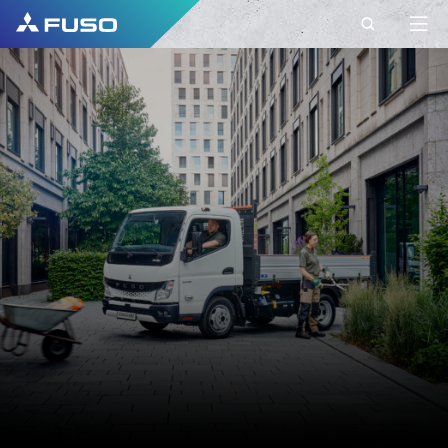
KONTAKT
FUSO EUROPE
KONTAKT
Do you have Questions?
Send us your request via this contact form.
FORNAVN*
ETTERNAVN*