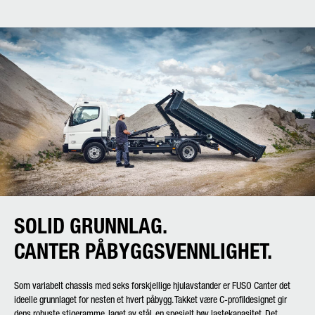
SOLID GRUNNLAG.
CANTER PÅBYGGSVENNLIGHET.
Som variabelt chassis med seks forskjellige hjulavstander er FUSO Canter det
ideelle grunnlaget for nesten et hvert påbygg. Takket være C-profildesignet gir
dens robuste stigeramme, laget av stål, en spesielt høy lastekapasitet. Det