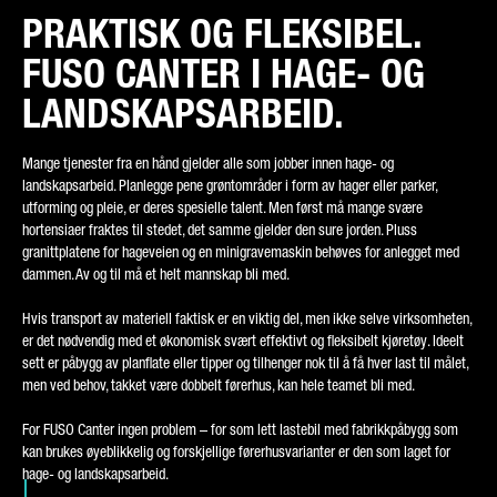
PRAKTISK OG FLEKSIBEL.
TYPE FORESPØRSEL*
FUSO CANTER I HAGE- OG
LANDSKAPSARBEID.
Mange tjenester fra en hånd gjelder alle som jobber innen hage- og
DITT LAND*
landskapsarbeid. Planlegge pene grøntområder i form av hager eller parker,
utforming og pleie, er deres spesielle talent. Men først må mange svære
hortensiaer fraktes til stedet, det samme gjelder den sure jorden. Pluss
granittplatene for hageveien og en minigravemaskin behøves for anlegget med
dammen. Av og til må et helt mannskap bli med.
E-POST*
Hvis transport av materiell faktisk er en viktig del, men ikke selve virksomheten,
er det nødvendig med et økonomisk svært effektivt og fleksibelt kjøretøy. Ideelt
sett er påbygg av planflate eller tipper og tilhenger nok til å få hver last til målet,
men ved behov, takket være dobbelt førerhus, kan hele teamet bli med.
TELEFONNUMMER*
For FUSO Canter ingen problem – for som lett lastebil med fabrikkpåbygg som
kan brukes øyeblikkelig og forskjellige førerhusvarianter er den som laget for
hage- og landskapsarbeid.