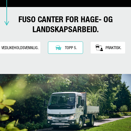
DIN MELDING (ALTERNATIV)
FUSO CANTER FOR HAGE- OG
LANDSKAPSARBEID.
VEDLIKEHOLDSVENNLIG.
TOPP 5.
PRAKTISK.
* Feltet er et pliktfelt
Vi vil behandle, lagre og bruke dataene dine nøye i samsvar
med lovbestemmelsene om databeskyttelse og med ditt
samtykke kun med det formål å behandle forespørselen din.
Ytterligere detaljer angående behandling av dine
personrelaterte data av Daimler Truck AG og detaljerte
henvisninger om dine rettigheter finner du online i
personvernerklæringer
.