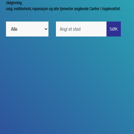
rådgivning,
salg, vedlikehold, reparasjon og alle tjenester angående Canter i toppkvalitet.