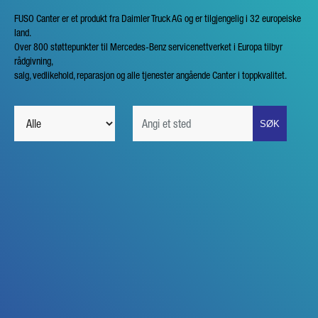
FUSO Canter er et produkt fra Daimler Truck AG og er tilgjengelig i 32 europeiske
land.
Over 800 støttepunkter til Mercedes-Benz servicenettverket i Europa tilbyr
rådgivning,
salg, vedlikehold, reparasjon og alle tjenester angående Canter i toppkvalitet.